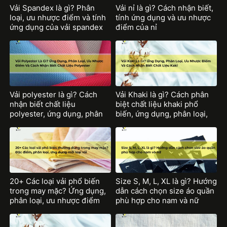
Vải Spandex là gì? Phân
Vải nỉ là gì? Cách nhận biết,
loại, ưu nhược điểm và tính
tính ứng dụng và ưu nhược
ứng dụng của vải spandex
điểm của nỉ
Vải polyester là gì? Cách
Vải Khaki là gì? Cách phân
nhận biết chất liệu
biệt chất liệu khaki phổ
polyester, ứng dụng, phân
biến, ứng dụng, phân loại,
loại ưu nhược điểm của từng
ưu nhược điểm sợi vải khaki
chất liệu polyester
20+ Các loại vải phổ biến
Size S, M, L, XL là gì? Hướng
trong may mặc? Ứng dụng,
dẫn cách chọn size áo quần
phân loại, ưu nhược điểm
phù hợp cho nam và nữ
mỗi loại vải