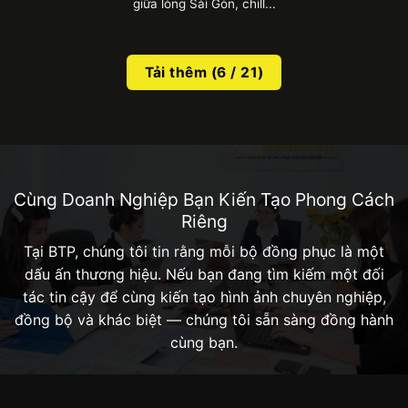
giữa lòng Sài Gòn, chill...
Tải thêm
(
6
/ 21)
Cùng Doanh Nghiệp Bạn Kiến Tạo Phong Cách
Riêng
Mẫu tạp dề dài bao phủ từ hông đến chân
Tại BTP, chúng tôi tin rằng mỗi bộ đồng phục là một
dấu ấn thương hiệu. Nếu bạn đang tìm kiếm một đối
2.3. Mẫu tạp dề dạng yếm
tác tin cậy để cùng kiến tạo hình ảnh chuyên nghiệp,
Tạp dề dạng yếm là thiết kế được bắt gặp nhiều
đồng bộ và khác biệt — chúng tôi sẵn sàng đồng hành
nhất hiện nay khi có xuất xứ từ Pháp. Nó được
cùng bạn.
nhận biết thông qua phần dây buộc sau cổ và
ngang lưng. Ngoài che chắn vết bẩn, tạp dề yếm
còn giúp đội ngũ nhân viên trở nên chuyên