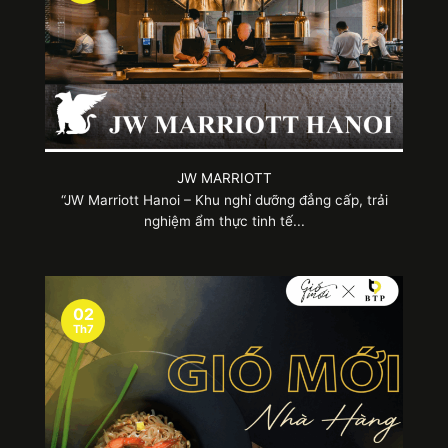
JW MARRIOTT
“JW Marriott Hanoi – Khu nghỉ dưỡng đẳng cấp, trải
nghiệm ẩm thực tinh tế...
Tạp dề ngắn bảo vệ chủ yếu phần bụng
2.2. Mẫu tạp dề dài
02
Th7
So với mẫu tạp dề ngắn, tạp dề đồng phục dáng
dài cũng được buộc ngang hông nhưng kéo dài
đến tận mắt cá chân. Thiết kế này thích hợp mặc
bên ngoài những đồng phục có váy ngắn, quần
ngắn,… Nhờ sở hữu sự đa dạng về chất liệu, màu