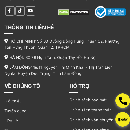
theo ngành nghề
Tùy vào ngành nghề sử dụng mà thiết kế đồng
phục tạp dề cũng sẽ có sự khác nhau. Sau đây là
THÔNG TIN LIÊN HỆ
tổng hợp một số ngành nghề chính:
3.1. Mẫu tạp dề làm nails
HỒ CHÍ MINH: Số 60 Đường Đông Hưng Thuận 32, Phường
Tân Hưng Thuận, Quận 12, TPHCM
Mẫu tạp dề nails thường có kiểu dáng ngắn dọn,
đủ để che phần trước của cơ thể. Thiết kế còn
HÀ NỘI: Số 79 Nghi Tàm, Quận Tây Hồ, Hà Nội
bao gồm nhiều túi nhỏ để đựng dụng cụ làm nails
LÂM ĐỒNG: 19/11 Nguyễn Thị Minh Khai - Thị Trấn Liên
cần thiết như sơn móng tay, dũa móng,… Chất
Nghĩa, Huyện Đức Trọng, Tỉnh Lâm Đồng
liệu thường là vải polyester chống bám bẩn và dễ
VỀ CHÚNG TÔI
HỖ TRỢ
dàng vệ sinh. Những tiệm nails thường sẽ ưu tiên
màu pastel hay gam màu tươi sáng khác để làm
Chính sách bảo mật
nổi bật logo thương hiệu, tạo ấn tượng với khách
Giới thiệu
hàng.
Chính sách thanh toán
Tuyển dụng
Chính sách vận chuyển
Liên hệ
Chính sách bảo hành