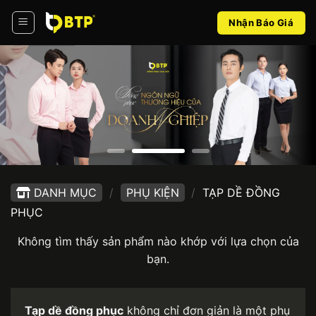
Bỏ
Nhận Báo Giá
qua
nội
dung
DANH MỤC
/
PHỤ KIỆN
/
TẠP DỀ ĐỒNG
PHỤC
Không tìm thấy sản phẩm nào khớp với lựa chọn của
bạn.
Tạp dề đồng phục
không chỉ đơn giản là một phụ