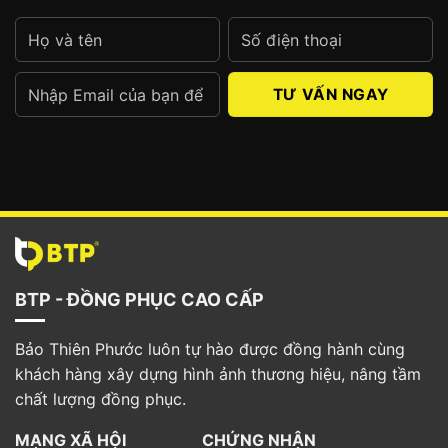
nghiệp hơn. Họa tiết logo in thêm giúp tạo thiện
cảm với khách hàng và dễ dàng ghi nhớ thương
hiệu.
Alternative:
BTP - ĐỒNG PHỤC CAO CẤP
Bảo Thiên Phước luôn tự hào được đồng hành cùng
khách hàng xây dựng hình ảnh thương hiệu, nâng tầm
Thiết kế dạng yếm của tạp dề tạo được thiện cảm
chất lượng đồng phục.
3. Phân loại các mẫu tạp dề đồng phục
MẠNG XÃ HỘI
CHỨNG NHẬN