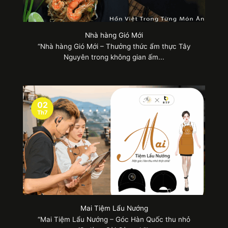
sắc nên tạp dề dài thường được ứng dụng nhiều
ở các cơ sở kinh doanh ăn uống. Bên cạnh đó, nó
Nhà hàng Gió Mới
còn giúp bếp trưởng toát lên được phong thái
“Nhà hàng Gió Mới – Thưởng thức ẩm thực Tây
chuyên nghiệp, nghiêm chỉnh khi mặc vào.
Nguyên trong không gian ấm...
02
Th7
Mai Tiệm Lẩu Nướng
“Mai Tiệm Lẩu Nướng – Góc Hàn Quốc thu nhỏ