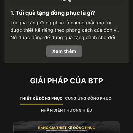
1. Túi quà tặng đồng phục là gì?
Túi quà tặng đồng phục là những mẫu mã túi
được thiết kế riêng theo phong cách của đơn vị.
Nó được dùng để đựng quà tặng dành cho đối
tác, khách hàng trong những sự kiện đặc biệt như
Xem thêm
workshop, hội thảo, lễ Tết,.. Bạn sẽ dễ dàng nhận
biết nó thông qua phần logo, màu sắc đặc trưng.
Hoặc túi cũng có thể đi kèm với những câu khẩu
hiệu, slogan mang đậm dấu ấn doanh nghiệp.
GIẢI PHÁP CỦA BTP
THIẾT KẾ ĐỒNG PHỤC
CUNG ỨNG ĐỒNG PHỤC
NHẬN DIỆN THƯƠNG HIỆU