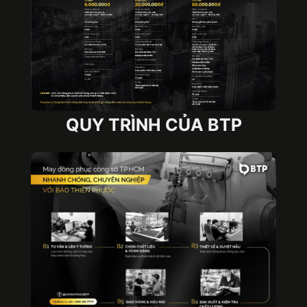
Túi quà tặng đồng phục được thiết kế riêng cho mục
đích trao tặng
QUY TRÌNH CỦA BTP
2. Túi quà tặng đồng phục có tầm quan
trọng thế nào?
Hiện nay, túi quà tặng đồng phục không chỉ đơn
thuần là vật dụng dùng để đựng quà. Thay vào
đó, nó còn đem đến những ý nghĩa thiết thực đối
với doanh nghiệp như sau:
Quảng bá hình ảnh thương hiệu: Túi quà tặng là
một công cụ để doanh nghiệp quảng bá tên
tuổi đơn vị một cách đầy tinh tế. Phần logo
được in trên túi khiến khách hàng, đối tác