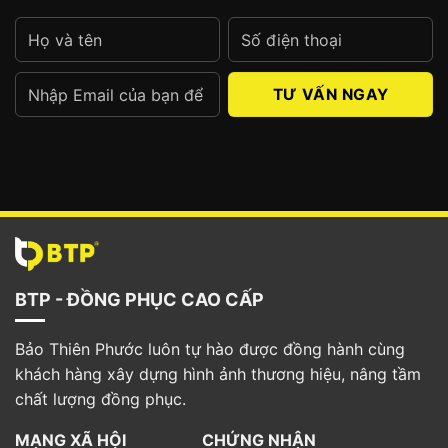
Cần lưu ý một số yếu tố trước khi đặt gia công túi quà
tặng
Alternative:
4.4. Các chi tiết thương hiệu
Bạn cũng có thể kết hợp thêm một vài chi tiết để
nhận diện thương hiệu dễ dàng như logo, slogan,
… Thậm chí, hãy tham khảo thêm việc in ấn QR
code điều hướng đến website của đơn vị. Thế
BTP - ĐỒNG PHỤC CAO CẤP
nhưng, bạn cần lưu ý không được quá lạm dụng
các chi tiết vì sẽ gây rối mắt. Hãy bố trí sao cho
Bảo Thiên Phước luôn tự hào được đồng hành cùng
thật tối ưu nhưng vẫn cung cấp đủ thông tin cần
khách hàng xây dựng hình ảnh thương hiệu, nâng tầm
thiết cho đơn vị.
chất lượng đồng phục.
5. Bảng giá may túi quà tặng đồng phục
MẠNG XÃ HỘI
CHỨNG NHẬN