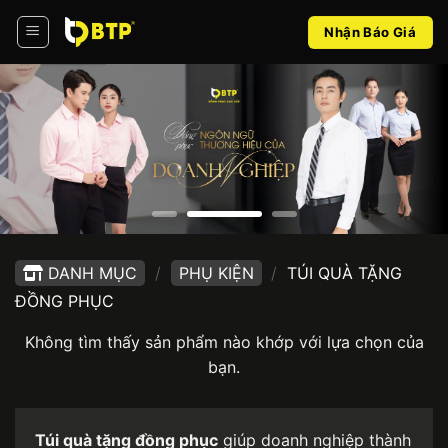
Bỏ
Nhận Báo Giá
qua
nội
dung
DANH MỤC
/
PHỤ KIỆN
/
TÚI QUÀ TẶNG
ĐỒNG PHỤC
Không tìm thấy sản phẩm nào khớp với lựa chọn của
bạn.
Túi quà tặng đồng phục
giúp doanh nghiệp thành