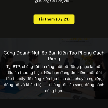
giữa lòng Sài Gòn, chill...
ưu tiên những thiết kế thuận lợi tháo mở để
không mất nhiều thời gian. Song, cần đảm bảo túi
có quai xách chắc chắn, phần miệng được thiết
Tải thêm
(
6
/ 21)
kế dễ đóng mở và họa tiết hoa văn không quá rối
mắt, rườm rà.
4.3. Màu sắc
Để tăng độ nhận diện thương hiệu, màu sắc bạn
lựa chọn nên có sự đồng bộ với logo thương
Cùng Doanh Nghiệp Bạn Kiến Tạo Phong Cách
hiệu. Việc sử dụng quá nhiều màu sắc sặc sỡ sẽ
Riêng
không thật sự phù hợp cho những sự kiện lớn,
Tại BTP, chúng tôi tin rằng mỗi bộ đồng phục là một
quan trọng và có tính trang nghiêm. Bên cạnh đó,
dấu ấn thương hiệu. Nếu bạn đang tìm kiếm một đối
cần đảm bảo màu sắc được hiển thị sắc nét,
tác tin cậy để cùng kiến tạo hình ảnh chuyên nghiệp,
không mờ hay ố.
đồng bộ và khác biệt — chúng tôi sẵn sàng đồng hành
cùng bạn.