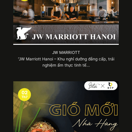
JW MARRIOTT
“JW Marriott Hanoi – Khu nghỉ dưỡng đẳng cấp, trải
nghiệm ẩm thực tinh tế...
Nhiều mẫu túi quà tặng ấn tượng với thiết kế, chất liệu
khác nhau
02
Th7
4. Cần lưu ý gì khi đặt may túi quà tặng
đồng phục
Trong quá trình đặt may túi quà tặng đồng phục,
bạn không thể bỏ qua những lưu ý cực kỳ hữu ích