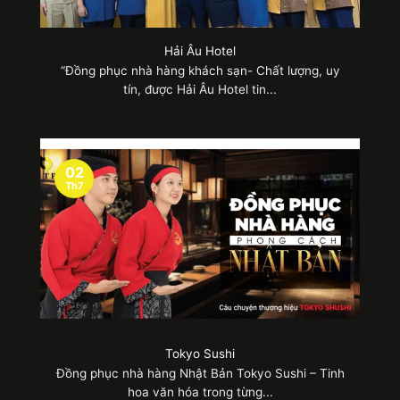
Hải Âu Hotel
“Đồng phục nhà hàng khách sạn- Chất lượng, uy
tín, được Hải Âu Hotel tin...
02
Th7
Đơn vị sẽ chuyên nghiệp hơn với sự đầu tư về túi quà
tặng
3. Các mẫu túi quà tặng đồng phục đẹp,
bắt mắt
Thị trường hiện nay có đa dạng những mẫu túi
Tokyo Sushi
quà tặng đẹp mắt để doanh nghiệp, tổ chức tham
Đồng phục nhà hàng Nhật Bản Tokyo Sushi – Tinh
khảo. Sau đây sẽ là các gợi ý cực kỳ ấn tượng:
hoa văn hóa trong từng...