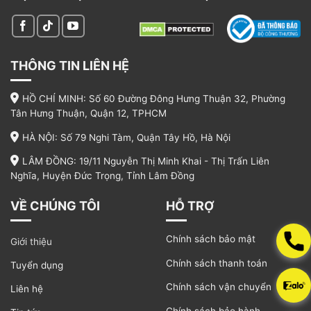
cập nhật mới nhất
Trước khi đặt may túi quà tặng đồng phục, chi
phí luôn là điều được chủ doanh nghiệp quan
THÔNG TIN LIÊN HỆ
tâm. Tùy thuộc vào chất liệu, kiểu cách cũng như
kích thước mà mức giá sẽ dao động từ 17.000 –
HỒ CHÍ MINH: Số 60 Đường Đông Hưng Thuận 32, Phường
35.000 VNĐ. Để được báo giá kĩ hơn, bạn hãy
Tân Hưng Thuận, Quận 12, TPHCM
liên hệ Đồng Phục Công Sở BTP qua thông tin
hotline. Chúng tôi cam kết sẽ mang đến cho quý
HÀ NỘI: Số 79 Nghi Tàm, Quận Tây Hồ, Hà Nội
khách mức giá hợp lý nhất!
LÂM ĐỒNG: 19/11 Nguyễn Thị Minh Khai - Thị Trấn Liên
Nghĩa, Huyện Đức Trọng, Tỉnh Lâm Đồng
6. Đặt may túi quà tặng đồng phục giá rẻ,
nhanh chóng tại Đồng Phục Công Sở
VỀ CHÚNG TÔI
HỖ TRỢ
BTP
Đồng Phục Công Sở BTP xuyên suốt 10 năm phát
Chính sách bảo mật
Giới thiệu
triển của mình đã gia công nhiều mẫu túi quà
Chính sách thanh toán
Tuyển dụng
tặng đồng phục chất lượng và phân phối đến tay
Chính sách vận chuyển
Liên hệ
khách hàng. Sở dĩ đơn vị được hơn 5.000 khách
hàng ưa chuộng nhờ những lý sao sau:
Chính sách bảo hành