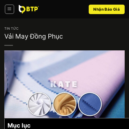
Bỏ
Nhận Báo Giá
qua
nội
dung
TIN TỨC
Vải May Đồng Phục
Mục lục