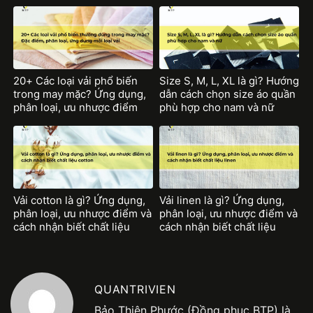
loại ưu nhược điểm của từng
ưu nhược điểm sợi vải khaki
chất liệu polyester
20+ Các loại vải phổ biến
Size S, M, L, XL là gì? Hướng
trong may mặc? Ứng dụng,
dẫn cách chọn size áo quần
phân loại, ưu nhược điểm
phù hợp cho nam và nữ
mỗi loại vải
Vải cotton là gì? Ứng dụng,
Vải linen là gì? Ứng dụng,
phân loại, ưu nhược điểm và
phân loại, ưu nhược điểm và
cách nhận biết chất liệu
cách nhận biết chất liệu
cotton
linen
QUANTRIVIEN
Bảo Thiên Phước (Đồng phục BTP) là