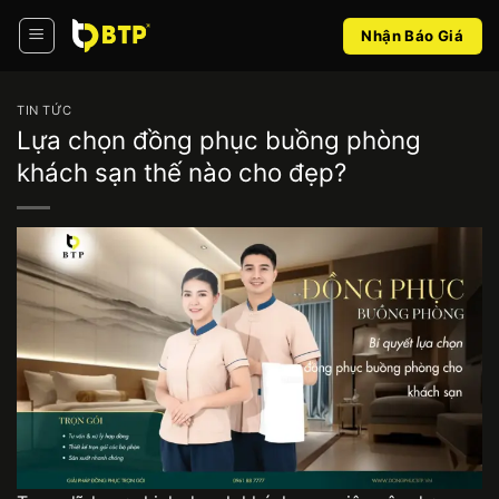
Bỏ
Nhận Báo Giá
qua
nội
dung
TIN TỨC
Lựa chọn đồng phục buồng phòng
khách sạn thế nào cho đẹp?