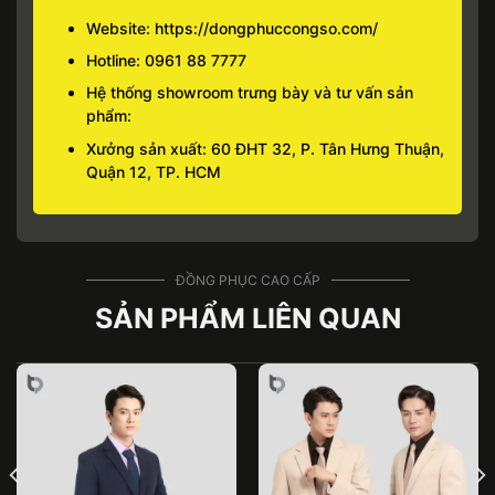
Website:
https://dongphuccongso.com/
Hotline:
0961 88 7777
Hệ thống showroom trưng bày và tư vấn sản
phẩm:
Xưởng sản xuất: 60 ĐHT 32, P. Tân Hưng Thuận,
Quận 12, TP. HCM
ĐỒNG PHỤC CAO CẤP
SẢN PHẨM LIÊN QUAN