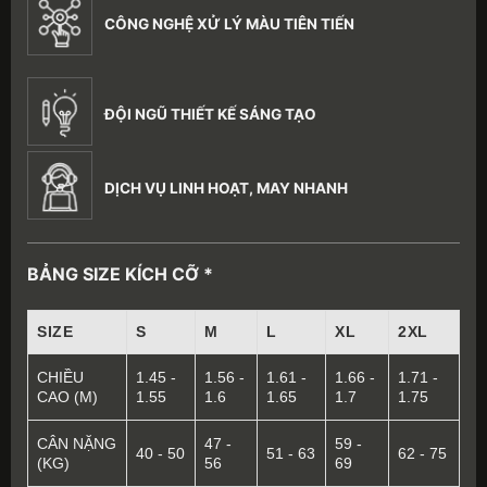
CÔNG NGHỆ XỬ LÝ MÀU TIÊN TIẾN
ĐỘI NGŨ THIẾT KẾ SÁNG TẠO
DỊCH VỤ LINH HOẠT, MAY NHANH
BẢNG SIZE KÍCH CỠ *
SIZE
S
M
L
XL
2XL
CHIỀU
1.45 -
1.56 -
1.61 -
1.66 -
1.71 -
CAO (M)
1.55
1.6
1.65
1.7
1.75
CÂN NẶNG
47 -
59 -
40 - 50
51 - 63
62 - 75
(KG)
56
69