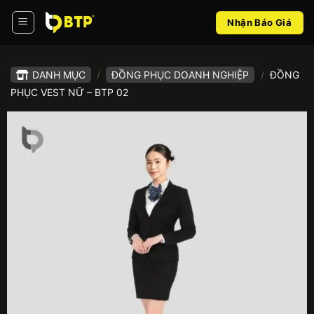
Bỏ
Nhận Báo Giá
qua
nội
dung
DANH MỤC
/
ĐỒNG PHỤC DOANH NGHIỆP
/
ĐỒNG
PHỤC VEST NỮ – BTP 02