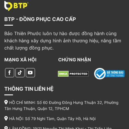
BTP - ĐỒNG PHỤC CAO CẤP
Bảo Thiên Phước luôn tự hào được đồng hành cùng
khách hàng xây dựng hình ảnh thương hiệu, nâng tầm
chất lượng đồng phục.
MẠNG XÃ HỘI
CHỨNG NHẬN
THÔNG TIN LIÊN HỆ
HỒ CHÍ MINH: Số 60 Đường Đông Hưng Thuận 32, Phường
Tân Hưng Thuận, Quận 12, TPHCM
HÀ NỘI: Số 79 Nghi Tàm, Quận Tây Hồ, Hà Nội
LÂM ĐỒNG: 19/11 Nguyễn Thị Minh Khai - Thị Trấn Liên