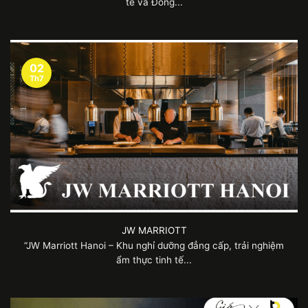
tế và Đồng...
02
Th7
JW MARRIOTT
“JW Marriott Hanoi – Khu nghỉ dưỡng đẳng cấp, trải nghiệm
ẩm thực tinh tế...