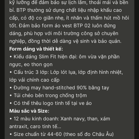
kỹ lưỡng để đảm bảo sự lịch lãm, thoải mái và bền
bỉ. BTP thường sử dụng chất liệu nhập khẩu cao
cấp, có độ co giãn nhẹ, ít nhăn và thấm hút mồ hôi
tốt. Đảm bảo form áo vest BTP 02 luôn đứng
dáng, phù hợp với môi trường công sở chuyên
nghiệp, đồng thời dễ dàng vệ sinh và bảo quản.
Form dáng và thiết kế:
• Kiểu dáng Slim Fit hiện đại: ôm vừa vặn phần
ngực, eo thon gọn
• Cấu trúc 3 lớp: Lớp lót lụa, lớp định hình nhiệt,
lớp vải chính cao cấp
• Đường may hand-stitched 90% bằng tay
• Túi chéo bên trong chống trộm
• Có thể thêu logo tinh tế tại ve áo
Màu sắc và Size:
• 12 màu kinh doanh: Xanh navy, than, xám
antraxit, caro tinh tế…
• Size chuẩn từ 44-60 (theo số đo Châu Âu)