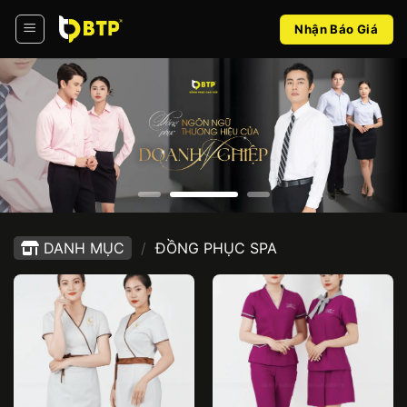
Bỏ
Nhận Báo Giá
qua
nội
dung
DANH MỤC
/
ĐỒNG PHỤC SPA