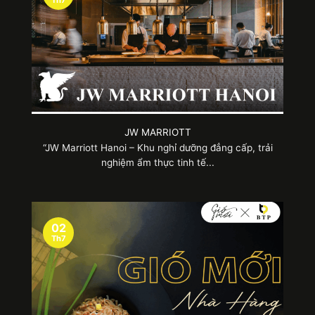
Th7
JW MARRIOTT
“JW Marriott Hanoi – Khu nghỉ dưỡng đẳng cấp, trải
nghiệm ẩm thực tinh tế...
02
Th7