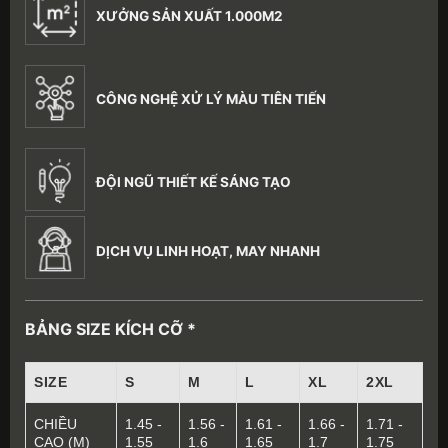
XƯỞNG SẢN XUẤT 1.000M2
CÔNG NGHỆ XỬ LÝ MÀU TIÊN TIẾN
ĐỘI NGŨ THIẾT KẾ SÁNG TẠO
DỊCH VỤ LINH HOẠT, MAY NHANH
BẢNG SIZE KÍCH CỠ *
SIZE
S
M
L
XL
2XL
CHIỀU
1.45 -
1.56 -
1.61 -
1.66 -
1.71 -
CAO (M)
1.55
1.6
1.65
1.7
1.75