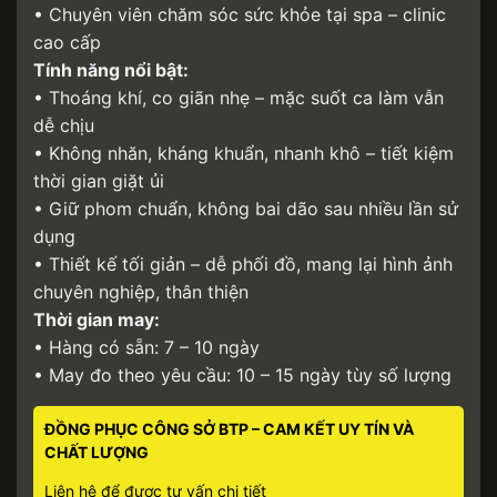
• Chuyên viên chăm sóc sức khỏe tại spa – clinic
cao cấp
Tính năng nổi bật:
• Thoáng khí, co giãn nhẹ – mặc suốt ca làm vẫn
dễ chịu
• Không nhăn, kháng khuẩn, nhanh khô – tiết kiệm
thời gian giặt ủi
• Giữ phom chuẩn, không bai dão sau nhiều lần sử
dụng
• Thiết kế tối giản – dễ phối đồ, mang lại hình ảnh
chuyên nghiệp, thân thiện
Thời gian may:
• Hàng có sẵn: 7 – 10 ngày
• May đo theo yêu cầu: 10 – 15 ngày tùy số lượng
ĐỒNG PHỤC CÔNG SỞ BTP – CAM KẾT UY TÍN VÀ
CHẤT LƯỢNG
Liên hệ để được tư vấn chi tiết