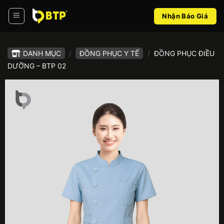
Bỏ
Nhận Báo Giá
qua
nội
dung
DANH MỤC
/
ĐỒNG PHỤC Y TẾ
/
ĐỒNG PHỤC ĐIỀU
DƯỠNG – BTP 02