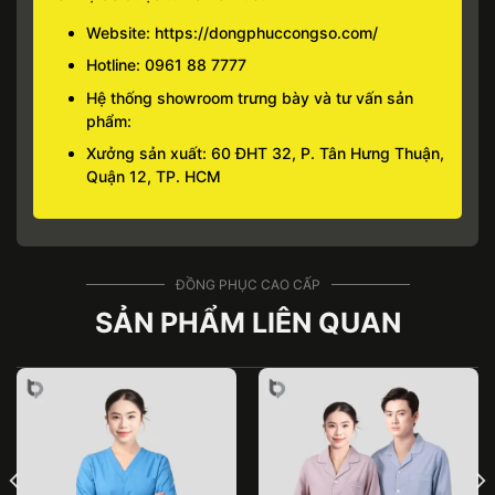
Website:
https://dongphuccongso.com/
Hotline:
0961 88 7777
Hệ thống showroom trưng bày và tư vấn sản
phẩm:
Xưởng sản xuất: 60 ĐHT 32, P. Tân Hưng Thuận,
Quận 12, TP. HCM
ĐỒNG PHỤC CAO CẤP
SẢN PHẨM LIÊN QUAN