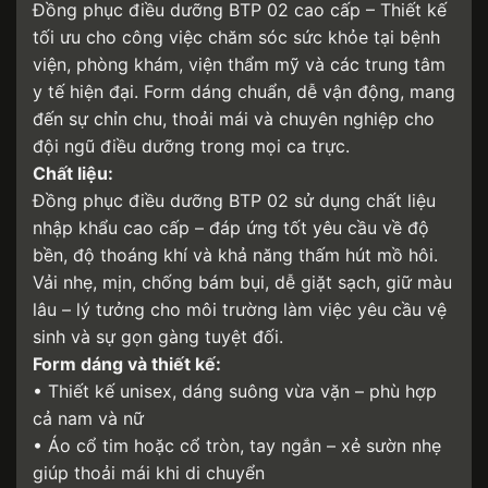
Đồng phục điều dưỡng BTP 02 cao cấp – Thiết kế
tối ưu cho công việc chăm sóc sức khỏe tại bệnh
viện, phòng khám, viện thẩm mỹ và các trung tâm
y tế hiện đại. Form dáng chuẩn, dễ vận động, mang
đến sự chỉn chu, thoải mái và chuyên nghiệp cho
đội ngũ điều dưỡng trong mọi ca trực.
Chất liệu:
Đồng phục điều dưỡng BTP 02 sử dụng chất liệu
nhập khẩu cao cấp – đáp ứng tốt yêu cầu về độ
bền, độ thoáng khí và khả năng thấm hút mồ hôi.
Vải nhẹ, mịn, chống bám bụi, dễ giặt sạch, giữ màu
lâu – lý tưởng cho môi trường làm việc yêu cầu vệ
sinh và sự gọn gàng tuyệt đối.
Form dáng và thiết kế:
• Thiết kế unisex, dáng suông vừa vặn – phù hợp
cả nam và nữ
• Áo cổ tim hoặc cổ tròn, tay ngắn – xẻ sườn nhẹ
giúp thoải mái khi di chuyển