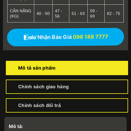
CÂN NẶNG
47 -
59 -
40 - 50
51 - 63
62 - 75
(KG)
56
69
Nhận Báo Giá
096 188 7777
Mô tả sản phẩm
Chính sách giao hàng
Chính sách đổi trả
Mô tả: