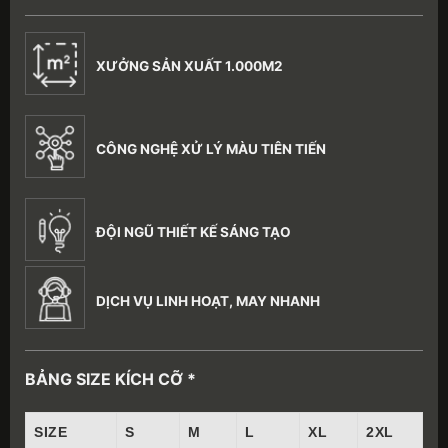
XƯỞNG SẢN XUẤT 1.000M2
CÔNG NGHỆ XỬ LÝ MÀU TIÊN TIẾN
ĐỘI NGŨ THIẾT KẾ SÁNG TẠO
DỊCH VỤ LINH HOẠT, MAY NHANH
BẢNG SIZE KÍCH CỠ *
SIZE
S
M
L
XL
2XL