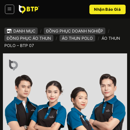
Bỏ
Nhận Báo Giá
qua
nội
dung
DANH MỤC
/
ĐỒNG PHỤC DOANH NGHIỆP
/
ĐỒNG PHỤC ÁO THUN
/
ÁO THUN POLO
/
ÁO THUN
POLO – BTP 07