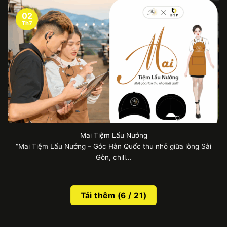
02
Th7
Mai Tiệm Lẩu Nướng
“Mai Tiệm Lẩu Nướng – Góc Hàn Quốc thu nhỏ giữa lòng Sài
Gòn, chill...
Tải thêm
(
6
/ 21)