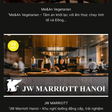
Me&An Vegetarian
“Me&An Vegetarian – Tâm an khởi lạc với ẩm thực chay tinh
tế và Đồng...
02
Th7
JW MARRIOTT
“JW Marriott Hanoi – Khu nghỉ dưỡng đẳng cấp, trải nghiệm