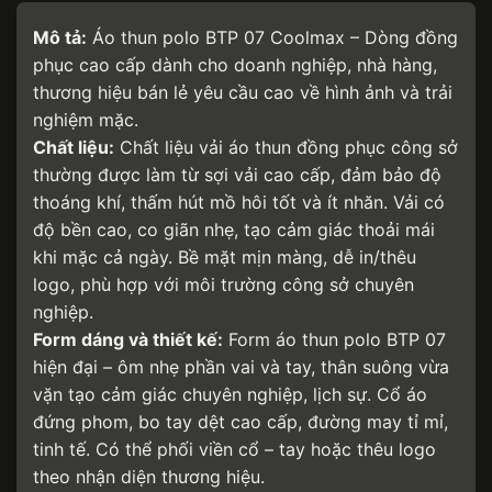
Mô tả:
Áo thun polo BTP 07 Coolmax – Dòng đồng
phục cao cấp dành cho doanh nghiệp, nhà hàng,
thương hiệu bán lẻ yêu cầu cao về hình ảnh và trải
nghiệm mặc.
Chất liệu:
Chất liệu vải áo thun đồng phục công sở
thường được làm từ sợi vải cao cấp, đảm bảo độ
thoáng khí, thấm hút mồ hôi tốt và ít nhăn. Vải có
độ bền cao, co giãn nhẹ, tạo cảm giác thoải mái
khi mặc cả ngày. Bề mặt mịn màng, dễ in/thêu
logo, phù hợp với môi trường công sở chuyên
nghiệp.
Form dáng và thiết kế:
Form áo thun polo BTP 07
hiện đại – ôm nhẹ phần vai và tay, thân suông vừa
vặn tạo cảm giác chuyên nghiệp, lịch sự. Cổ áo
đứng phom, bo tay dệt cao cấp, đường may tỉ mỉ,
tinh tế. Có thể phối viền cổ – tay hoặc thêu logo
theo nhận diện thương hiệu.