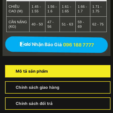
CHIỀU
1.45 -
1.56 -
1.61 -
1.66 -
1.71 -
CAO (M)
1.55
1.6
1.65
1.7
1.75
CÂN NẶNG
47 -
59 -
40 - 50
51 - 63
62 - 75
(KG)
56
69
Nhận Báo Giá
096 188 7777
Mô tả sản phẩm
Chính sách giao hàng
Chính sách đổi trả