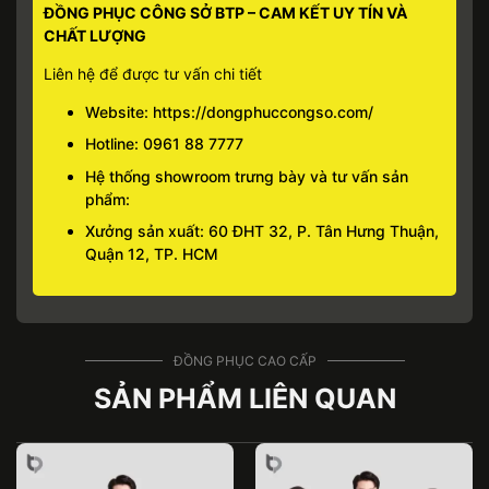
ĐỒNG PHỤC CÔNG SỞ BTP – CAM KẾT UY TÍN VÀ
CHẤT LƯỢNG
Liên hệ để được tư vấn chi tiết
Website:
https://dongphuccongso.com/
Hotline:
0961 88 7777
Hệ thống showroom trưng bày và tư vấn sản
phẩm:
Xưởng sản xuất: 60 ĐHT 32, P. Tân Hưng Thuận,
Quận 12, TP. HCM
ĐỒNG PHỤC CAO CẤP
SẢN PHẨM LIÊN QUAN