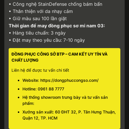
• Công nghệ StainDefense chống bám bẩn
• Thân thiện với da nhạy cảm
• Giữ màu sau 100 lần giặt
Thời gian để may đồng phục sơ mi nam 03:
• Hàng tiêu chuẩn: 3 ngày
• Đặt may theo yêu cầu: 7-10 ngày
ĐỒNG PHỤC CÔNG SỞ BTP – CAM KẾT UY TÍN VÀ
CHẤT LƯỢNG
Liên hệ để được tư vấn chi tiết
Website:
https://dongphuccongso.com/
Hotline:
0961 88 7777
Hệ thống showroom trưng bày và tư vấn sản
phẩm:
Xưởng sản xuất: 60 ĐHT 32, P. Tân Hưng Thuận,
Quận 12, TP. HCM