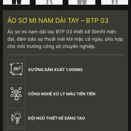
ÁO SƠ MI NAM DÀI TAY – BTP 03
Áo sơ mi nam dài tay BTP 03 thiết kế Slimfit hiện
đại, đảm bảo sự thoải mái khi mặc cả ngày, phù hợp
cho môi trường công sở chuyên nghiệp.
XƯỞNG SẢN XUẤT 1.000M2
CÔNG NGHỆ XỬ LÝ MÀU TIÊN TIẾN
ĐỘI NGŨ THIẾT KẾ SÁNG TẠO