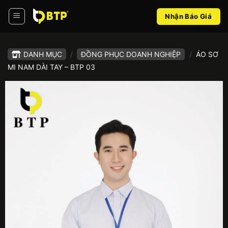
Bỏ
Nhận Báo Giá
qua
nội
dung
DANH MỤC
/
ĐỒNG PHỤC DOANH NGHIỆP
/
ÁO SƠ
MI NAM DÀI TAY – BTP 03