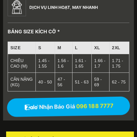
DỊCH VỤ LINH HOẠT, MAY NHANH
BẢNG SIZE KÍCH CỠ *
SIZE
S
M
L
XL
2XL
CHIỀU
1.45 -
1.56 -
1.61 -
1.66 -
1.71 -
CAO (M)
1.55
1.6
1.65
1.7
1.75
CÂN NẶNG
47 -
59 -
40 - 50
51 - 63
62 - 75
(KG)
56
69
Nhận Báo Giá
096 188 7777