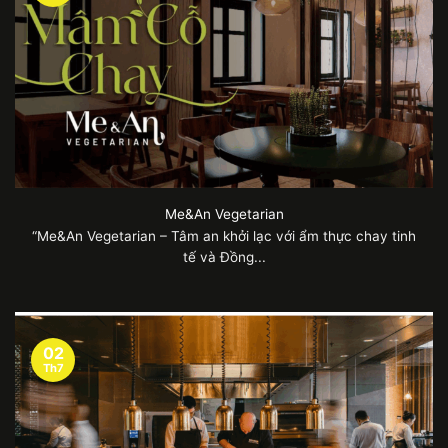
Me&An Vegetarian
“Me&An Vegetarian – Tâm an khởi lạc với ẩm thực chay tinh
tế và Đồng...
02
Th7